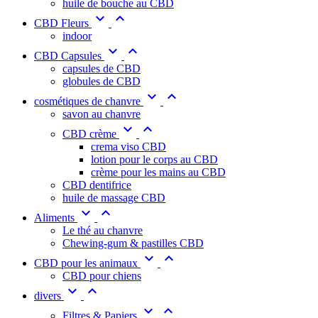
huile de bouche au CBD


CBD Fleurs
indoor


CBD Capsules
capsules de CBD
globules de CBD


cosmétiques de chanvre
savon au chanvre


CBD crème
crema viso CBD
lotion pour le corps au CBD
crème pour les mains au CBD
CBD dentifrice
huile de massage CBD


Aliments
Le thé au chanvre
Chewing-gum & pastilles CBD


CBD pour les animaux
CBD pour chiens


divers


Filtres & Papiers