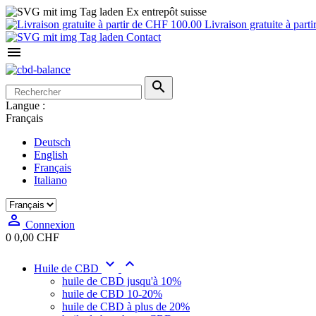
Ex entrepôt suisse
Livraison gratuite à par
Contact


Langue :
Français
Deutsch
English
Français
Italiano

Connexion
0
0,00 CHF


Huile de CBD
huile de CBD jusqu'à 10%
huile de CBD 10-20%
huile de CBD à plus de 20%