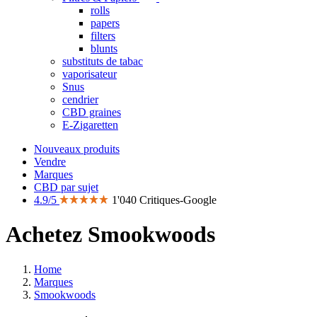
rolls
papers
filters
blunts
substituts de tabac
vaporisateur
Snus
cendrier
CBD graines
E-Zigaretten
Nouveaux produits
Vendre
Marques
CBD par sujet
4.9/5
1'040 Critiques-Google
Achetez Smookwoods
Home
Marques
Smookwoods