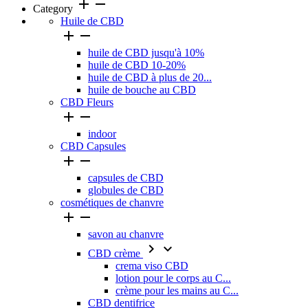
add
remove
Category
Huile de CBD


huile de CBD jusqu'à 10%
huile de CBD 10-20%
huile de CBD à plus de 20...
huile de bouche au CBD
CBD Fleurs


indoor
CBD Capsules


capsules de CBD
globules de CBD
cosmétiques de chanvre


savon au chanvre


CBD crème
crema viso CBD
lotion pour le corps au C...
crème pour les mains au C...
CBD dentifrice