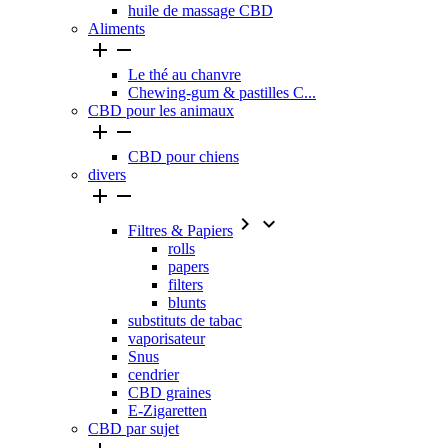
huile de massage CBD
Aliments


Le thé au chanvre
Chewing-gum & pastilles C...
CBD pour les animaux


CBD pour chiens
divers




Filtres & Papiers
rolls
papers
filters
blunts
substituts de tabac
vaporisateur
Snus
cendrier
CBD graines
E-Zigaretten
CBD par sujet