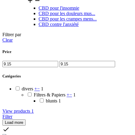


CBD pour l'insomnie
CBD pour les douleurs mus...
CBD pour les crampes mens...
CBD contre l'anxiété
Filtrer par
Clear
Price
Catégories
divers
+
−
1
Filtres & Papiers
+
−
1
blunts
1
View products
1
Filter
Load more
