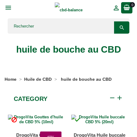
0



huile de bouche au CBD
Home
Huile de CBD
huile de bouche au CBD
remove
add
CATEGORY


DrogoVita Gouttes
DrogoVita Huile buccale