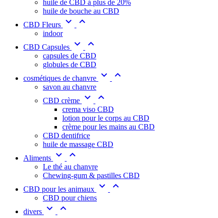
huile de CBD à plus de 20%
huile de bouche au CBD


CBD Fleurs
indoor


CBD Capsules
capsules de CBD
globules de CBD


cosmétiques de chanvre
savon au chanvre


CBD crème
crema viso CBD
lotion pour le corps au CBD
crème pour les mains au CBD
CBD dentifrice
huile de massage CBD


Aliments
Le thé au chanvre
Chewing-gum & pastilles CBD


CBD pour les animaux
CBD pour chiens


divers