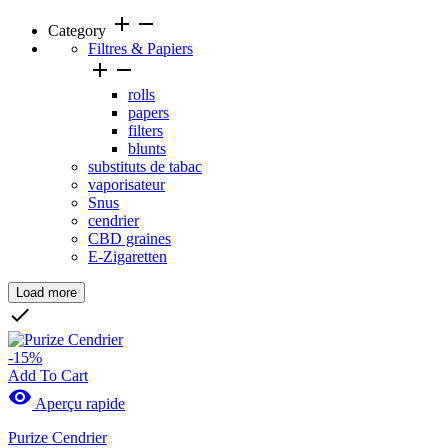
add
remove
Category
Filtres & Papiers


rolls
papers
filters
blunts
substituts de tabac
vaporisateur
Snus
cendrier
CBD graines
E-Zigaretten
Load more
Clear

Prix
-15%
Add To Cart

Aperçu rapide
Marques
Purize Cendrier