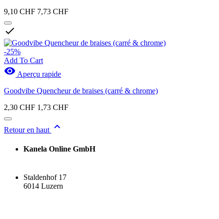
9,10 CHF
7,73 CHF

Nouveaux produits
Nouveaux produits
0
-25%
Add To Cart

Actions
Aperçu rapide
Actions
2
Goodvibe Quencheur de braises (carré & chrome)
View products
2
2,30 CHF
1,73 CHF

Retour en haut
Kanela Online GmbH
Staldenhof 17
6014 Luzern