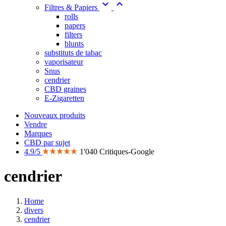


Filtres & Papiers
rolls
papers
filters
blunts
substituts de tabac
vaporisateur
Snus
cendrier
CBD graines
E-Zigaretten
Nouveaux produits
Vendre
Marques
CBD par sujet
4.9/5
1'040 Critiques-Google
cendrier
Home
divers
cendrier