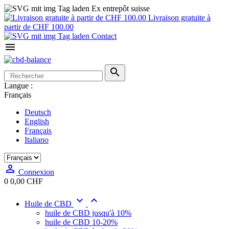
Ex entrepôt suisse
Livraison gratuite à
partir de CHF 100.00
Contact


Langue :
Français
Deutsch
English
Français
Italiano

Connexion
0
0,00 CHF


Huile de CBD
huile de CBD jusqu'à 10%
huile de CBD 10-20%