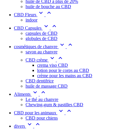
huile de CBD à plus de 20%
huile de bouche au CBD


CBD Fleurs
indoor


CBD Capsules
capsules de CBD
globules de CBD


cosmétiques de chanvre
savon au chanvre


CBD crème
crema viso CBD
lotion pour le corps au CBD
crème pour les mains au CBD
CBD dentifrice
huile de massage CBD


Aliments
Le thé au chanvre
Chewing-gum & pastilles CBD


CBD pour les animaux
CBD pour chiens


divers