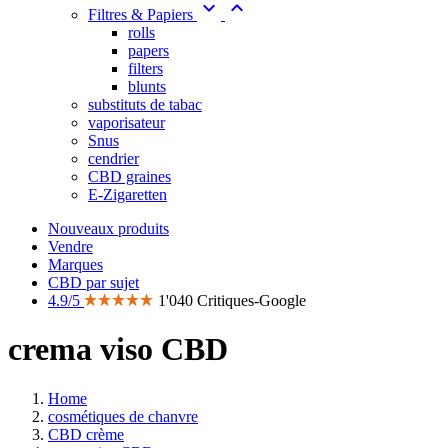


Filtres & Papiers
rolls
papers
filters
blunts
substituts de tabac
vaporisateur
Snus
cendrier
CBD graines
E-Zigaretten
Nouveaux produits
Vendre
Marques
CBD par sujet
4.9/5
1'040 Critiques-Google
crema viso CBD
Home
cosmétiques de chanvre
CBD crème