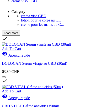
crema viso CBD
add
remove
Category
crema viso CBD
lotion pour le corps au C...
crème pour les mains au C...
Load more
Clear

Prix
Add To Cart

Aperçu rapide
DOLOCAN Sérum visage au CBD (30ml)
Marques
63,80 CHF

Nouveaux produits
Add To Cart
Nouveaux produits
0

Aperçu rapide
Actions
CBD VITAL Crème anti-rides (50ml)