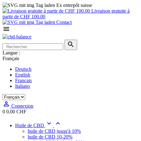
Ex entrepôt suisse
Livraison gratuite à
partir de CHF 100.00
Contact


Langue :
Français
Deutsch
English
Français
Italiano

Connexion
0
0,00 CHF


Huile de CBD
huile de CBD jusqu'à 10%
huile de CBD 10-20%