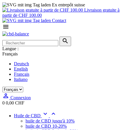
Ex entrepôt suisse
Livraison gratuite à
partir de CHF 100.00
Contact


Langue :
Français
Deutsch
English
Français
Italiano

Connexion
0
0,00 CHF


Huile de CBD
huile de CBD jusqu'à 10%
huile de CBD 10-20%