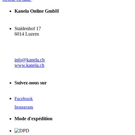
Nouveaux produits
0
Kanela Online GmbH
Actions
Staldenhof 17
Actions
1
6014 Luzern
View products
1
info@kanela.ch
www.kanela.ch
Suivez-nous sur
Facebook
Instagram
Mode d'expédition