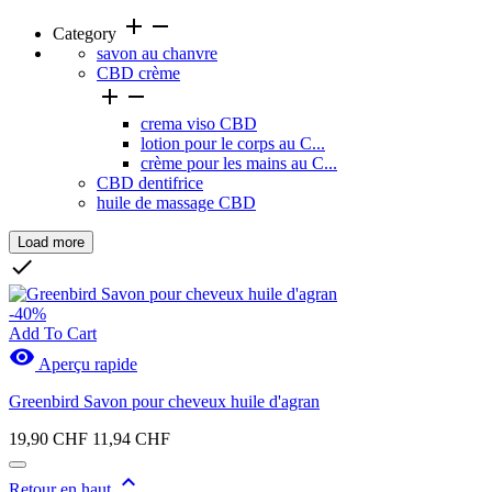
add
remove
Category
savon au chanvre
CBD crème


crema viso CBD
lotion pour le corps au C...
crème pour les mains au C...
CBD dentifrice
huile de massage CBD
Load more
Clear

Prix
-40%
Add To Cart

Aperçu rapide
Marques
Greenbird Savon pour cheveux huile d'agran
19,90 CHF
11,94 CHF

Nouveaux produits
Retour en haut