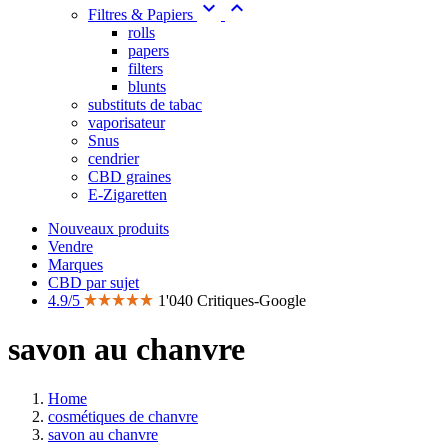


Filtres & Papiers
rolls
papers
filters
blunts
substituts de tabac
vaporisateur
Snus
cendrier
CBD graines
E-Zigaretten
Nouveaux produits
Vendre
Marques
CBD par sujet
4.9/5
1'040 Critiques-Google
savon au chanvre
Home
cosmétiques de chanvre
savon au chanvre