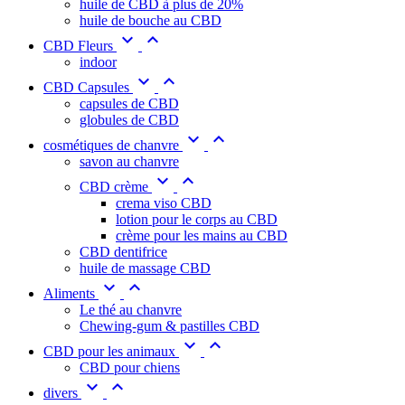
huile de CBD à plus de 20%
huile de bouche au CBD


CBD Fleurs
indoor


CBD Capsules
capsules de CBD
globules de CBD


cosmétiques de chanvre
savon au chanvre


CBD crème
crema viso CBD
lotion pour le corps au CBD
crème pour les mains au CBD
CBD dentifrice
huile de massage CBD


Aliments
Le thé au chanvre
Chewing-gum & pastilles CBD


CBD pour les animaux
CBD pour chiens


divers