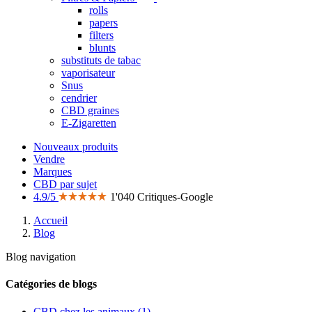
rolls
papers
filters
blunts
substituts de tabac
vaporisateur
Snus
cendrier
CBD graines
E-Zigaretten
Nouveaux produits
Vendre
Marques
CBD par sujet
4.9/5
1'040 Critiques-Google
Accueil
Blog
Blog navigation
Catégories de blogs
CBD chez les animaux (1)