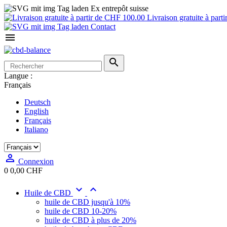
Ex entrepôt suisse
Livraison gratuite à par
Contact


Langue :
Français
Deutsch
English
Français
Italiano

Connexion
0
0,00 CHF


Huile de CBD
huile de CBD jusqu'à 10%
huile de CBD 10-20%
huile de CBD à plus de 20%