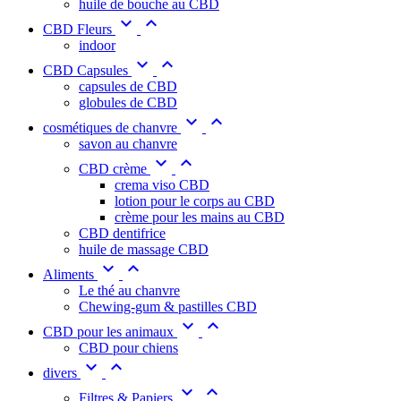
huile de bouche au CBD


CBD Fleurs
indoor


CBD Capsules
capsules de CBD
globules de CBD


cosmétiques de chanvre
savon au chanvre


CBD crème
crema viso CBD
lotion pour le corps au CBD
crème pour les mains au CBD
CBD dentifrice
huile de massage CBD


Aliments
Le thé au chanvre
Chewing-gum & pastilles CBD


CBD pour les animaux
CBD pour chiens


divers


Filtres & Papiers