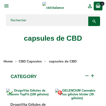
0



capsules de CBD
Home
CBD Capsules
capsules de CBD
remove
add
CATEGORY


DrogoVita Gélules de