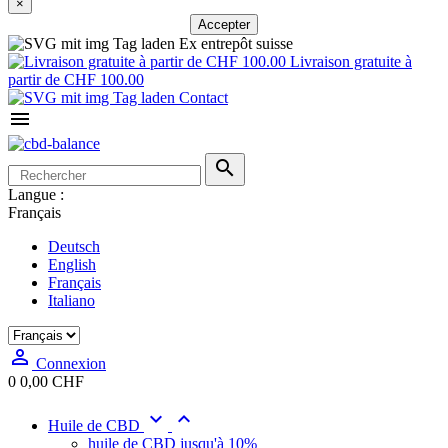
×
Accepter
Ex entrepôt suisse
Livraison gratuite à
partir de CHF 100.00
Contact


Langue :
Français
Deutsch
English
Français
Italiano

Connexion
0
0,00 CHF


Huile de CBD
huile de CBD jusqu'à 10%