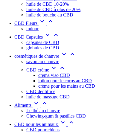
huile de CBD 10-20%
huile de CBD à plus de 20%
huile de bouche au CBD


CBD Fleurs
indoor


CBD Capsules
capsules de CBD
globules de CBD


cosmétiques de chanvre
savon au chanvre


CBD crème
crema viso CBD
lotion pour le corps au CBD
crème pour les mains au CBD
CBD dentifrice
huile de massage CBD


Aliments
Le thé au chanvre
Chewing-gum & pastilles CBD


CBD pour les animaux
CBD pour chiens