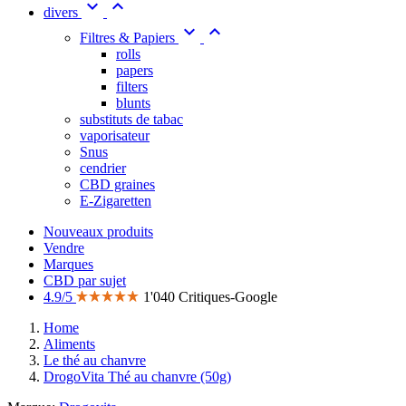


divers


Filtres & Papiers
rolls
papers
filters
blunts
substituts de tabac
vaporisateur
Snus
cendrier
CBD graines
E-Zigaretten
Nouveaux produits
Vendre
Marques
CBD par sujet
4.9/5
1'040 Critiques-Google
Home
Aliments
Le thé au chanvre
DrogoVita Thé au chanvre (50g)