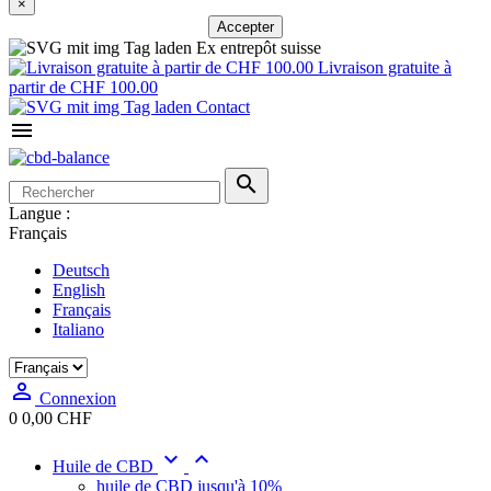
×
Accepter
Ex entrepôt suisse
Livraison gratuite à
partir de CHF 100.00
Contact


Langue :
Français
Deutsch
English
Français
Italiano

Connexion
0
0,00 CHF


Huile de CBD
huile de CBD jusqu'à 10%