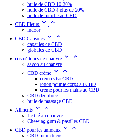
huile de CBD 10-20%
huile de CBD à plus de 20%
huile de bouche au CBD


CBD Fleurs
indoor


CBD Capsules
capsules de CBD
globules de CBD


cosmétiques de chanvre
savon au chanvre


CBD crème
crema viso CBD
lotion pour le corps au CBD
crème pour les mains au CBD
CBD dentifrice
huile de massage CBD


Aliments
Le thé au chanvre
Chewing-gum & pastilles CBD


CBD pour les animaux
CBD pour chiens