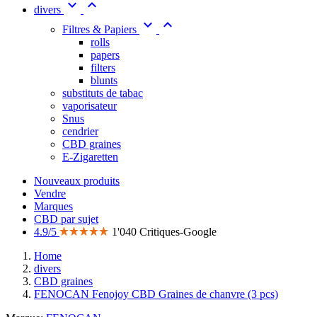


divers


Filtres & Papiers
rolls
papers
filters
blunts
substituts de tabac
vaporisateur
Snus
cendrier
CBD graines
E-Zigaretten
Nouveaux produits
Vendre
Marques
CBD par sujet
4.9/5
1'040 Critiques-Google
Home
divers
CBD graines
FENOCAN Fenojoy CBD Graines de chanvre (3 pcs)