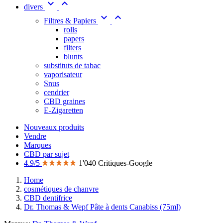


divers


Filtres & Papiers
rolls
papers
filters
blunts
substituts de tabac
vaporisateur
Snus
cendrier
CBD graines
E-Zigaretten
Nouveaux produits
Vendre
Marques
CBD par sujet
4.9/5
1'040 Critiques-Google
Home
cosmétiques de chanvre
CBD dentifrice
Dr. Thomas & Wepf Pâte à dents Canabiss (75ml)