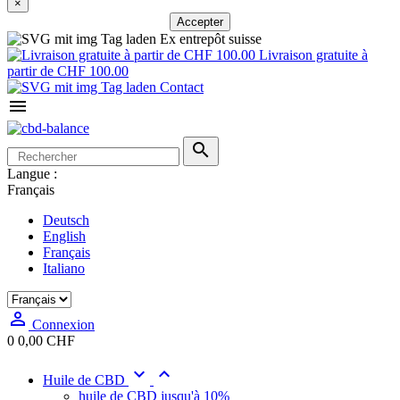
×
Accepter
Ex entrepôt suisse
Livraison gratuite à
partir de CHF 100.00
Contact


Langue :
Français
Deutsch
English
Français
Italiano

Connexion
0
0,00 CHF


Huile de CBD
huile de CBD jusqu'à 10%