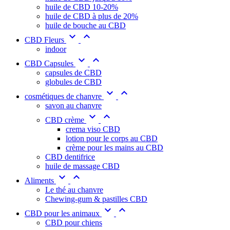
huile de CBD 10-20%
huile de CBD à plus de 20%
huile de bouche au CBD


CBD Fleurs
indoor


CBD Capsules
capsules de CBD
globules de CBD


cosmétiques de chanvre
savon au chanvre


CBD crème
crema viso CBD
lotion pour le corps au CBD
crème pour les mains au CBD
CBD dentifrice
huile de massage CBD


Aliments
Le thé au chanvre
Chewing-gum & pastilles CBD


CBD pour les animaux
CBD pour chiens