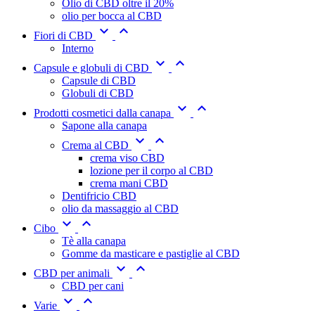
Olio di CBD oltre il 20%
olio per bocca al CBD


Fiori di CBD
Interno


Capsule e globuli di CBD
Capsule di CBD
Globuli di CBD


Prodotti cosmetici dalla canapa
Sapone alla canapa


Crema al CBD
crema viso CBD
lozione per il corpo al CBD
crema mani CBD
Dentifricio CBD
olio da massaggio al CBD


Cibo
Tè alla canapa
Gomme da masticare e pastiglie al CBD


CBD per animali
CBD per cani


Varie