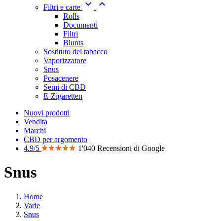


Filtri e carte
Rolls
Documenti
Filtri
Blunts
Sostituto del tabacco
Vaporizzatore
Snus
Posacenere
Semi di CBD
E-Zigaretten
Nuovi prodotti
Vendita
Marchi
CBD per argomento
4.9/5
1'040 Recensioni di Google
Snus
Home
Varie
Snus