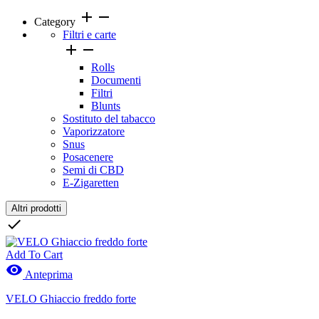
add
remove
Category
Filtri e carte


Rolls
Documenti
Filtri
Blunts
Sostituto del tabacco
Vaporizzatore
Snus
Posacenere
Semi di CBD
E-Zigaretten
Altri prodotti
Clear

Prezzo
Add To Cart

Anteprima
VELO Ghiaccio freddo forte
Marche