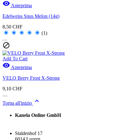

Anteprima
Edelweiss Snus Melon (14g)
8,50 CHF
(1)

Add To Cart

Anteprima
VELO Berry Frost X-Strong
9,10 CHF

Torna all'inizio
Kanela Online GmbH
Staldenhof 17
6014 Luzern