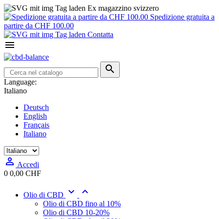
Ex magazzino svizzero
Spedizione gratuita a
partire da CHF 100.00
Contatta


Language:
Italiano
Deutsch
English
Français
Italiano

Accedi
0
0,00 CHF


Olio di CBD
Olio di CBD fino al 10%
Olio di CBD 10-20%