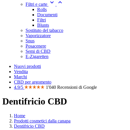


Filtri e carte
Rolls
Documenti
Filtri
Blunts
Sostituto del tabacco
Vaporizzatore
Snus
Posacenere
Semi di CBD
E-Zigaretten
Nuovi prodotti
Vendita
Marchi
CBD per argomento
4.9/5
1'040 Recensioni di Google
Dentifricio CBD
Home
Prodotti cosmetici dalla canapa
Dentifricio CBD