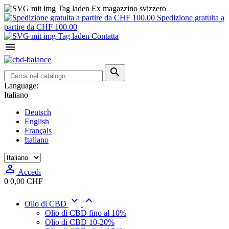
Ex magazzino svizzero
Spedizione gratuita a
partire da CHF 100.00
Contatta


Language:
Italiano
Deutsch
English
Français
Italiano

Accedi
0
0,00 CHF


Olio di CBD
Olio di CBD fino al 10%
Olio di CBD 10-20%