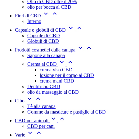
Olio di CBD oltre il 20%
olio per bocca al CBD


Fiori di CBD
Interno


Capsule e globuli di CBD
Capsule di CBD
Globuli di CBD


Prodotti cosmetici dalla canapa
Sapone alla canapa


Crema al CBD
crema viso CBD
lozione per il corpo al CBD
crema mani CBD
Dentifricio CBD
olio da massaggio al CBD


Cibo
Tè alla canapa
Gomme da masticare e pastiglie al CBD


CBD per animali
CBD per cani


Varie