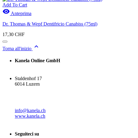
Add To Cart
Nuovi Prodotti
0

Anteprima
Azioni
Dr. Thomas & Wepf Dentifricio Canabiss (75ml)
Azioni
0
17,30 CHF
Produkte anzeigen
2

Torna all'inizio
Kanela Online GmbH
Staldenhof 17
6014 Luzern
info@kanela.ch
www.kanela.ch
Seguiteci su