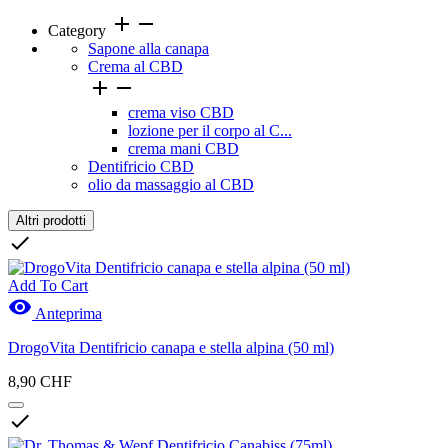
add
remove
Category
Sapone alla canapa
Crema al CBD


crema viso CBD
lozione per il corpo al C...
crema mani CBD
Dentifricio CBD
olio da massaggio al CBD
Altri prodotti
Clear

Prezzo
Add To Cart

Anteprima
DrogoVita Dentifricio canapa e stella alpina (50 ml)
Marche
8,90 CHF

Nuovi Prodotti