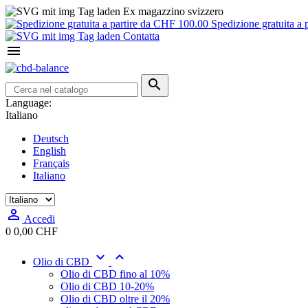
Ex magazzino svizzero
Spedizione gratuita a 
Contatta


Language:
Italiano
Deutsch
English
Français
Italiano

Accedi
0
0,00 CHF


Olio di CBD
Olio di CBD fino al 10%
Olio di CBD 10-20%
Olio di CBD oltre il 20%