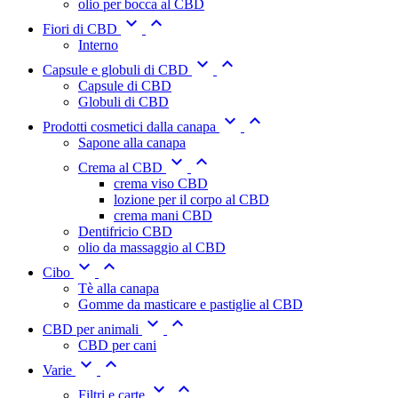
olio per bocca al CBD


Fiori di CBD
Interno


Capsule e globuli di CBD
Capsule di CBD
Globuli di CBD


Prodotti cosmetici dalla canapa
Sapone alla canapa


Crema al CBD
crema viso CBD
lozione per il corpo al CBD
crema mani CBD
Dentifricio CBD
olio da massaggio al CBD


Cibo
Tè alla canapa
Gomme da masticare e pastiglie al CBD


CBD per animali
CBD per cani


Varie


Filtri e carte