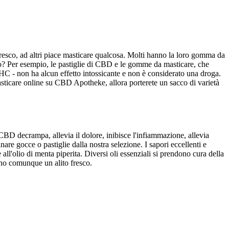
resco, ad altri piace masticare qualcosa. Molti hanno la loro gomma da
o? Per esempio, le pastiglie di CBD e le gomme da masticare, che
THC - non ha alcun effetto intossicante e non è considerato una droga.
sticare online su CBD Apotheke, allora porterete un sacco di varietà
il CBD decrampa, allevia il dolore, inibisce l'infiammazione, allevia
re gocce o pastiglie dalla nostra selezione. I sapori eccellenti e
ll'olio di menta piperita. Diversi oli essenziali si prendono cura della
ono comunque un alito fresco.