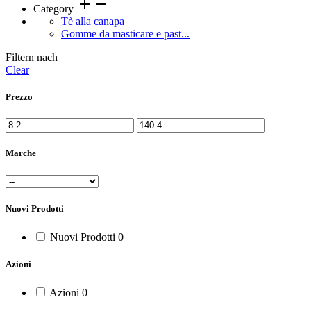
add
remove
Category
Tè alla canapa
Gomme da masticare e past...
Filtern nach
Clear
Prezzo
Marche
Nuovi Prodotti
Nuovi Prodotti
0
Azioni
Azioni
0