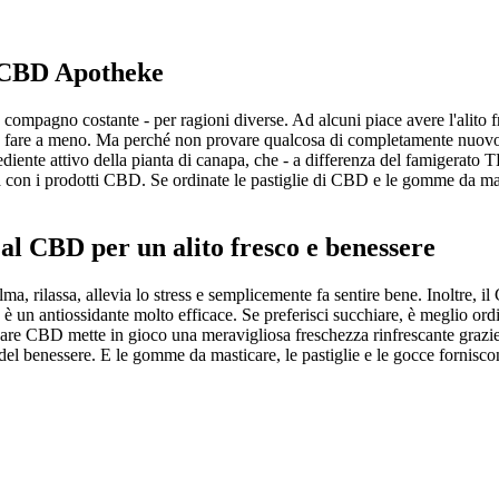
l CBD Apotheke
compagno costante - per ragioni diverse. Ad alcuni piace avere l'alito f
ono fare a meno. Ma perché non provare qualcosa di completamente nuov
diente attivo della pianta di canapa, che - a differenza del famigerato 
a con i prodotti CBD. Se ordinate le pastiglie di CBD e le gomme da ma
l CBD per un alito fresco e benessere
lma, rilassa, allevia lo stress e semplicemente fa sentire bene. Inoltre, 
un antiossidante molto efficace. Se preferisci succhiare, è meglio ordina
are CBD mette in gioco una meravigliosa freschezza rinfrescante grazie a
o del benessere. E le gomme da masticare, le pastiglie e le gocce fornisc