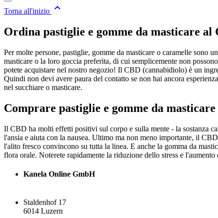

Torna all'inizio
Ordina pastiglie e gomme da masticare a
Per molte persone, pastiglie, gomme da masticare o caramelle sono un 
masticare o la loro goccia preferita, di cui semplicemente non poss
potete acquistare nel nostro negozio! Il CBD (cannabidiolo) è un ingre
Quindi non devi avere paura del contatto se non hai ancora esperienz
nel succhiare o masticare.
Comprare pastiglie e gomme da masticare a
Il CBD ha molti effetti positivi sul corpo e sulla mente - la sostanza ca
l'ansia e aiuta con la nausea. Ultimo ma non meno importante, il CBD è 
l'alito fresco convincono su tutta la linea. E anche la gomma da mastic
flora orale. Noterete rapidamente la riduzione dello stress e l'aument
Kanela Online GmbH
Staldenhof 17
6014 Luzern