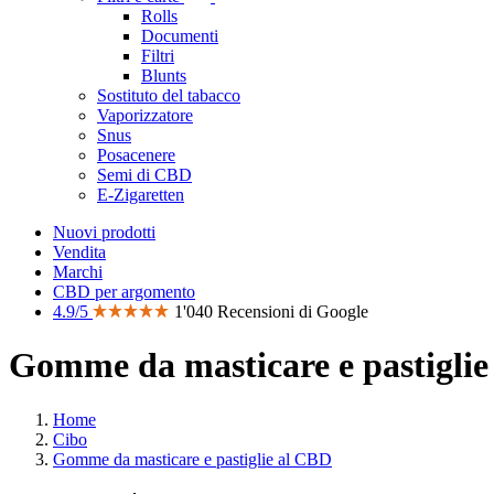
Rolls
Documenti
Filtri
Blunts
Sostituto del tabacco
Vaporizzatore
Snus
Posacenere
Semi di CBD
E-Zigaretten
Nuovi prodotti
Vendita
Marchi
CBD per argomento
4.9/5
1'040 Recensioni di Google
Gomme da masticare e pastigli
Home
Cibo
Gomme da masticare e pastiglie al CBD