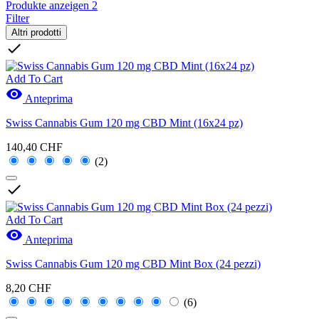
Produkte anzeigen
2
Filter
Altri prodotti

Add To Cart

Anteprima
Swiss Cannabis Gum 120 mg CBD Mint (16x24 pz)
140,40 CHF
(2)

Add To Cart

Anteprima
Swiss Cannabis Gum 120 mg CBD Mint Box (24 pezzi)
8,20 CHF
(6)