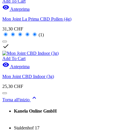
Add To Cart

Anteprima
Mon Joint La Prima CBD Pollen (4g)
31,30 CHF
(1)

Add To Cart

Anteprima
Mon Joint CBD Indoor (3g)
25,30 CHF

Torna all'inizio
Kanela Online GmbH
Staldenhof 17