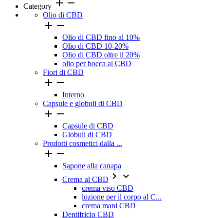
add
remove
Category
Olio di CBD


Olio di CBD fino al 10%
Olio di CBD 10-20%
Olio di CBD oltre il 20%
olio per bocca al CBD
Fiori di CBD


Interno
Capsule e globuli di CBD


Capsule di CBD
Globuli di CBD
Prodotti cosmetici dalla ...


Sapone alla canapa


Crema al CBD
crema viso CBD
lozione per il corpo al C...
crema mani CBD
Dentifricio CBD