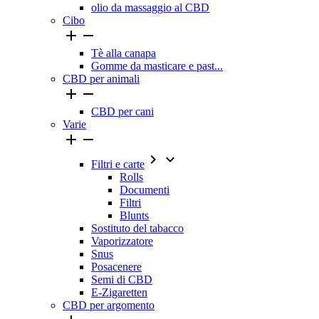
olio da massaggio al CBD
Cibo


Tè alla canapa
Gomme da masticare e past...
CBD per animali


CBD per cani
Varie




Filtri e carte
Rolls
Documenti
Filtri
Blunts
Sostituto del tabacco
Vaporizzatore
Snus
Posacenere
Semi di CBD
E-Zigaretten
CBD per argomento