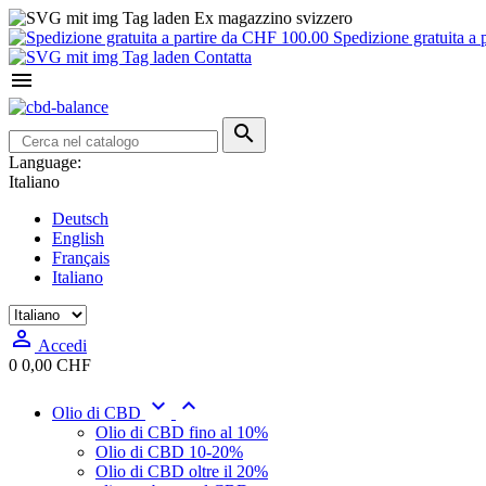
Ex magazzino svizzero
Spedizione gratuita a 
Contatta


Language:
Italiano
Deutsch
English
Français
Italiano

Accedi
0
0,00 CHF


Olio di CBD
Olio di CBD fino al 10%
Olio di CBD 10-20%
Olio di CBD oltre il 20%