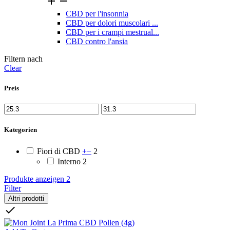


CBD per l'insonnia
CBD per dolori muscolari ...
CBD per i crampi mestrual...
CBD contro l'ansia
Filtern nach
Clear
Preis
Kategorien
Fiori di CBD
+
−
2
Interno
2
Produkte anzeigen
2
Filter
Altri prodotti
