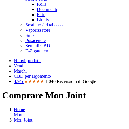
Rolls
Documenti
Filtri
Blunts
Sostituto del tabacco
Vaporizzatore
Snus
Posacenere
Semi di CBD
E-Zigaretten
Nuovi prodotti
Vendita
Marchi
CBD per argomento
4.9/5
1'040 Recensioni di Google
Comprare Mon Joint
Home
Marchi
Mon Joint