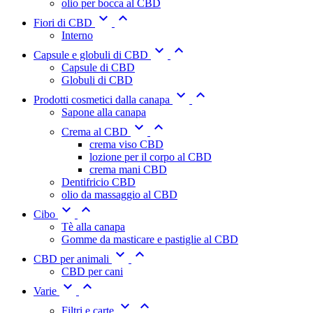
olio per bocca al CBD


Fiori di CBD
Interno


Capsule e globuli di CBD
Capsule di CBD
Globuli di CBD


Prodotti cosmetici dalla canapa
Sapone alla canapa


Crema al CBD
crema viso CBD
lozione per il corpo al CBD
crema mani CBD
Dentifricio CBD
olio da massaggio al CBD


Cibo
Tè alla canapa
Gomme da masticare e pastiglie al CBD


CBD per animali
CBD per cani


Varie


Filtri e carte