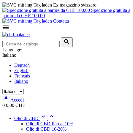
Ex magazzino svizzero
Spedizione gratuita a
partire da CHF 100.00
Contatta


Language:
Italiano
Deutsch
English
Français
Italiano

Accedi
0
0,00 CHF


Olio di CBD
Olio di CBD fino al 10%
Olio di CBD 10-20%