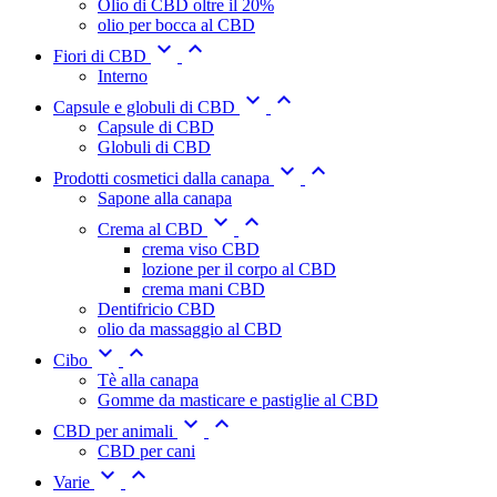
Olio di CBD oltre il 20%
olio per bocca al CBD


Fiori di CBD
Interno


Capsule e globuli di CBD
Capsule di CBD
Globuli di CBD


Prodotti cosmetici dalla canapa
Sapone alla canapa


Crema al CBD
crema viso CBD
lozione per il corpo al CBD
crema mani CBD
Dentifricio CBD
olio da massaggio al CBD


Cibo
Tè alla canapa
Gomme da masticare e pastiglie al CBD


CBD per animali
CBD per cani


Varie