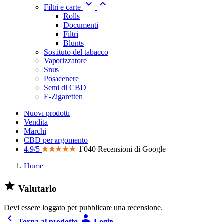


Filtri e carte
Rolls
Documenti
Filtri
Blunts
Sostituto del tabacco
Vaporizzatore
Snus
Posacenere
Semi di CBD
E-Zigaretten
Nuovi prodotti
Vendita
Marchi
CBD per argomento
4.9/5
1'040 Recensioni di Google
Home

Valutarlo
Devi essere loggato per pubblicare una recensione.


Torna al prodotto
Login