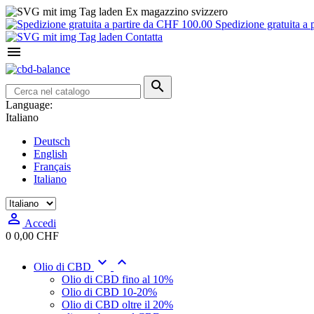
Ex magazzino svizzero
Spedizione gratuita a 
Contatta


Language:
Italiano
Deutsch
English
Français
Italiano

Accedi
0
0,00 CHF


Olio di CBD
Olio di CBD fino al 10%
Olio di CBD 10-20%
Olio di CBD oltre il 20%