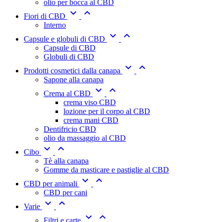
olio per bocca al CBD


Fiori di CBD
Interno


Capsule e globuli di CBD
Capsule di CBD
Globuli di CBD


Prodotti cosmetici dalla canapa
Sapone alla canapa


Crema al CBD
crema viso CBD
lozione per il corpo al CBD
crema mani CBD
Dentifricio CBD
olio da massaggio al CBD


Cibo
Tè alla canapa
Gomme da masticare e pastiglie al CBD


CBD per animali
CBD per cani


Varie


Filtri e carte