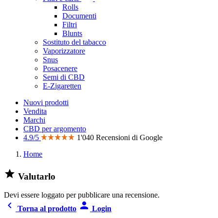
Rolls
Documenti
Filtri
Blunts
Sostituto del tabacco
Vaporizzatore
Snus
Posacenere
Semi di CBD
E-Zigaretten
Nuovi prodotti
Vendita
Marchi
CBD per argomento
4.9/5
1'040 Recensioni di Google
Home

Valutarlo
Devi essere loggato per pubblicare una recensione.


Torna al prodotto
Login