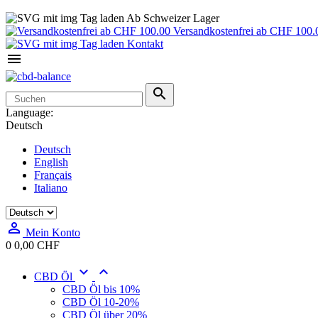
Ab Schweizer Lager
Versandkostenfrei ab CHF 100.
Kontakt


Language:
Deutsch
Deutsch
English
Français
Italiano

Mein Konto
0
0,00 CHF


CBD Öl
CBD Öl bis 10%
CBD Öl 10-20%
CBD Öl über 20%