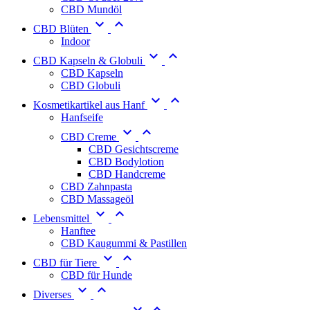
CBD Mundöl


CBD Blüten
Indoor


CBD Kapseln & Globuli
CBD Kapseln
CBD Globuli


Kosmetikartikel aus Hanf
Hanfseife


CBD Creme
CBD Gesichtscreme
CBD Bodylotion
CBD Handcreme
CBD Zahnpasta
CBD Massageöl


Lebensmittel
Hanftee
CBD Kaugummi & Pastillen


CBD für Tiere
CBD für Hunde


Diverses

