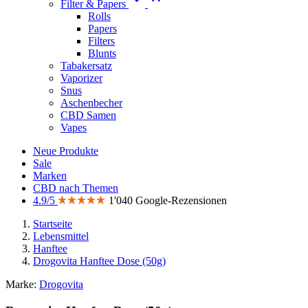
Filter & Papers
Rolls
Papers
Filters
Blunts
Tabakersatz
Vaporizer
Snus
Aschenbecher
CBD Samen
Vapes
Neue Produkte
Sale
Marken
CBD nach Themen
4.9/5
1'040 Google-Rezensionen
Startseite
Lebensmittel
Hanftee
Drogovita Hanftee Dose (50g)
Marke:
Drogovita