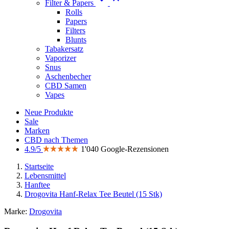
Filter & Papers
Rolls
Papers
Filters
Blunts
Tabakersatz
Vaporizer
Snus
Aschenbecher
CBD Samen
Vapes
Neue Produkte
Sale
Marken
CBD nach Themen
4.9/5
1'040 Google-Rezensionen
Startseite
Lebensmittel
Hanftee
Drogovita Hanf-Relax Tee Beutel (15 Stk)
Marke:
Drogovita