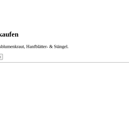
kaufen
sblumenkraut, Hanfblätter- & Stängel.
e