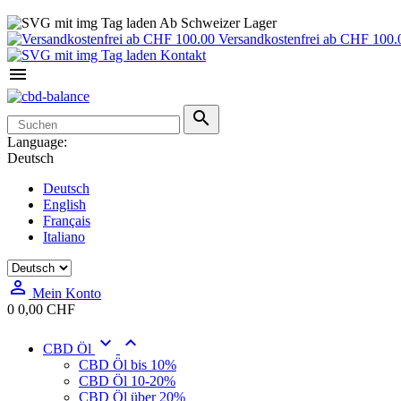
Ab Schweizer Lager
Versandkostenfrei ab CHF 100.
Kontakt


Language:
Deutsch
Deutsch
English
Français
Italiano

Mein Konto
0
0,00 CHF


CBD Öl
CBD Öl bis 10%
CBD Öl 10-20%
CBD Öl über 20%