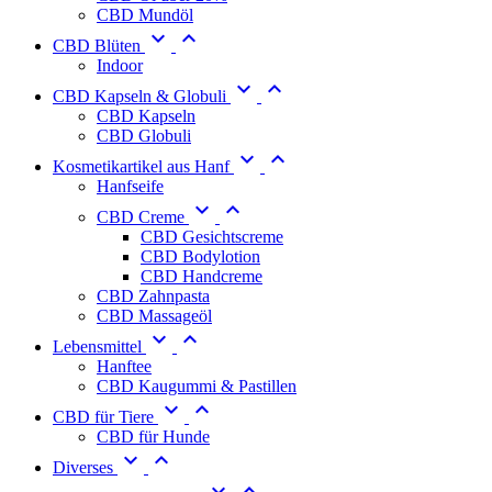
CBD Mundöl


CBD Blüten
Indoor


CBD Kapseln & Globuli
CBD Kapseln
CBD Globuli


Kosmetikartikel aus Hanf
Hanfseife


CBD Creme
CBD Gesichtscreme
CBD Bodylotion
CBD Handcreme
CBD Zahnpasta
CBD Massageöl


Lebensmittel
Hanftee
CBD Kaugummi & Pastillen


CBD für Tiere
CBD für Hunde


Diverses

