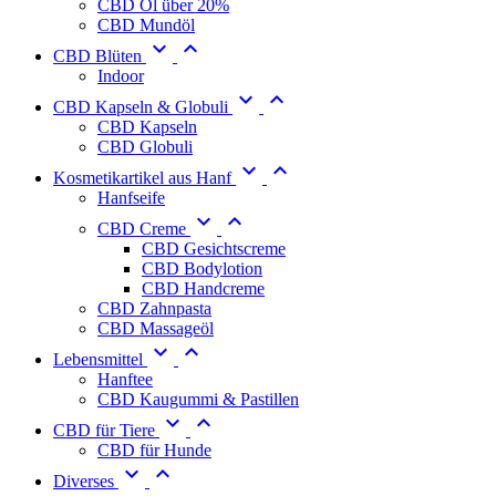
CBD Öl über 20%
CBD Mundöl


CBD Blüten
Indoor


CBD Kapseln & Globuli
CBD Kapseln
CBD Globuli


Kosmetikartikel aus Hanf
Hanfseife


CBD Creme
CBD Gesichtscreme
CBD Bodylotion
CBD Handcreme
CBD Zahnpasta
CBD Massageöl


Lebensmittel
Hanftee
CBD Kaugummi & Pastillen


CBD für Tiere
CBD für Hunde


Diverses