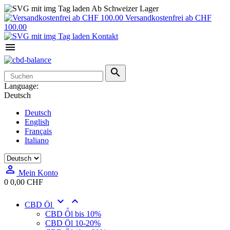
Ab Schweizer Lager
Versandkostenfrei ab CHF
100.00
Kontakt


Language:
Deutsch
Deutsch
English
Français
Italiano

Mein Konto
0
0,00 CHF


CBD Öl
CBD Öl bis 10%
CBD Öl 10-20%