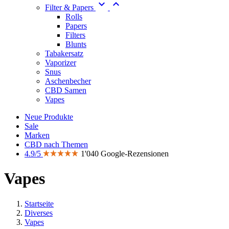


Filter & Papers
Rolls
Papers
Filters
Blunts
Tabakersatz
Vaporizer
Snus
Aschenbecher
CBD Samen
Vapes
Neue Produkte
Sale
Marken
CBD nach Themen
4.9/5
1'040 Google-Rezensionen
Vapes
Startseite
Diverses
Vapes