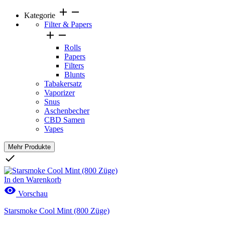
add
remove
Kategorie
Filter & Papers


Rolls
Papers
Filters
Blunts
Tabakersatz
Vaporizer
Snus
Aschenbecher
CBD Samen
Vapes
Mehr Produkte
Clear

Preis
In den Warenkorb

Vorschau
Starsmoke Cool Mint (800 Züge)
Marken