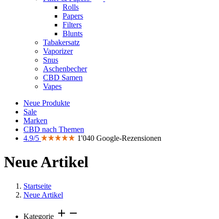
Rolls
Papers
Filters
Blunts
Tabakersatz
Vaporizer
Snus
Aschenbecher
CBD Samen
Vapes
Neue Produkte
Sale
Marken
CBD nach Themen
4.9/5
1'040 Google-Rezensionen
Neue Artikel
Startseite
Neue Artikel
add
remove
Kategorie