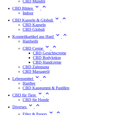
CBD Mundöl


CBD Blüten
Indoor


CBD Kapseln & Globuli
CBD Kapseln
CBD Globuli


Kosmetikartikel aus Hanf
Hanfseife


CBD Creme
CBD Gesichtscreme
CBD Bodylotion
CBD Handcreme
CBD Zahnpasta
CBD Massageöl


Lebensmittel
Hanftee
CBD Kaugummi & Pastillen


CBD für Tiere
CBD für Hunde


Diverses


Filter & Papers