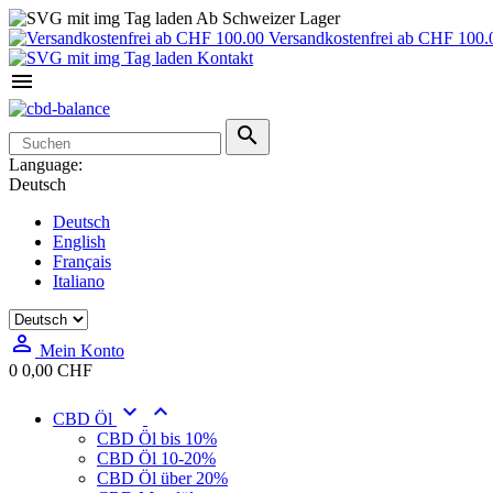
Ab Schweizer Lager
Versandkostenfrei ab CHF 100.
Kontakt


Language:
Deutsch
Deutsch
English
Français
Italiano

Mein Konto
0
0,00 CHF


CBD Öl
CBD Öl bis 10%
CBD Öl 10-20%
CBD Öl über 20%