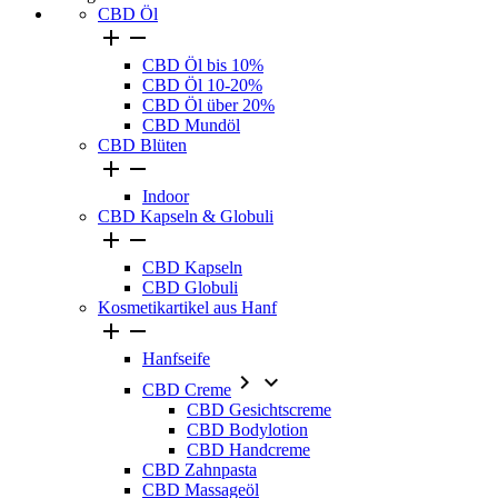
CBD Öl


CBD Öl bis 10%
CBD Öl 10-20%
CBD Öl über 20%
CBD Mundöl
CBD Blüten


Indoor
CBD Kapseln & Globuli


CBD Kapseln
CBD Globuli
Kosmetikartikel aus Hanf


Hanfseife


CBD Creme
CBD Gesichtscreme
CBD Bodylotion
CBD Handcreme
CBD Zahnpasta
CBD Massageöl