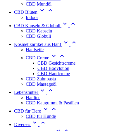
CBD Mundöl


CBD Blüten
Indoor


CBD Kapseln & Globuli
CBD Kapseln
CBD Globuli


Kosmetikartikel aus Hanf
Hanfseife


CBD Creme
CBD Gesichtscreme
CBD Bodylotion
CBD Handcreme
CBD Zahnpasta
CBD Massageöl


Lebensmittel
Hanftee
CBD Kaugummi & Pastillen


CBD für Tiere
CBD für Hunde


Diverses

