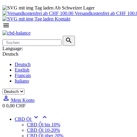
Ab Schweizer Lager
Versandkostenfrei ab CHF 100.
Kontakt


Language:
Deutsch
Deutsch
English
Français
Italiano

Mein Konto
0
0,00 CHF


CBD Öl
CBD Öl bis 10%
CBD Öl 10-20%
CBD Öl über 20%