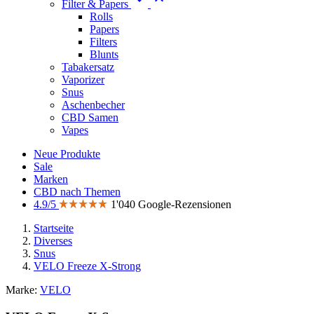
Filter & Papers
Rolls
Papers
Filters
Blunts
Tabakersatz
Vaporizer
Snus
Aschenbecher
CBD Samen
Vapes
Neue Produkte
Sale
Marken
CBD nach Themen
4.9/5
1'040 Google-Rezensionen
Startseite
Diverses
Snus
VELO Freeze X-Strong
Marke:
VELO